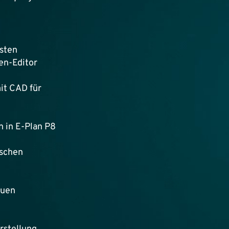
sten
en-Editor
it CAD für
n in E-Plan P8
ischen
euen